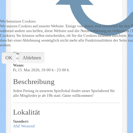
Wir benutzen Cookies
Wir nutzen Cookies auf unserer Website. Einige von ihnen sind essenziell für den Be
während andere uns helfen, diese Website und die Nutzererfahrung zu verbessern (
Cookies). Sie können selbst entscheiden, ob Sie die Cookies zulassen möchten. Bit
dass bei einer Ablehnung womöglich nicht mehr alle Funktionalitäten der Seite zu
stehen.
Titel:
OK
Ablehnen
Spielabend ASZ
Wann:
Fr, 15. Mai 2026
, 19:00 h
-
23:00 h
Beschreibung
Jeden Freitag in unserem Spiellokal findet unser Spielabend für
alle Mitglieder je ab 19h statt. Gäste willkommen!
Lokalität
Standort:
ASZ Westend