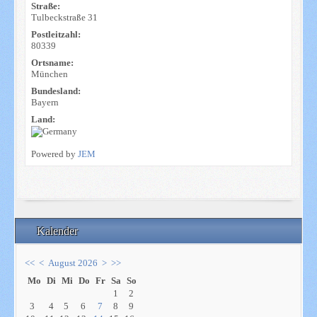
Straße:
Tulbeckstraße 31
Postleitzahl:
80339
Ortsname:
München
Bundesland:
Bayern
Land:
Powered by
JEM
Kalender
<<
<
August 2026
>
>>
Mo
Di
Mi
Do
Fr
Sa
So
1
2
3
4
5
6
7
8
9