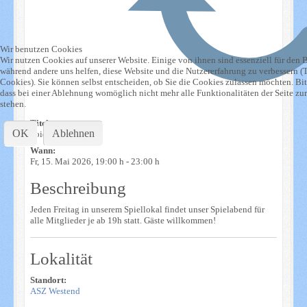
Wir benutzen Cookies
Wir nutzen Cookies auf unserer Website. Einige von ihnen sind essenziell für den Be
während andere uns helfen, diese Website und die Nutzererfahrung zu verbessern (
Cookies). Sie können selbst entscheiden, ob Sie die Cookies zulassen möchten. Bit
dass bei einer Ablehnung womöglich nicht mehr alle Funktionalitäten der Seite zu
stehen.
Titel:
OK
Ablehnen
Spielabend ASZ
Wann:
Fr, 15. Mai 2026
, 19:00 h
-
23:00 h
Beschreibung
Jeden Freitag in unserem Spiellokal findet unser Spielabend für
alle Mitglieder je ab 19h statt. Gäste willkommen!
Lokalität
Standort:
ASZ Westend