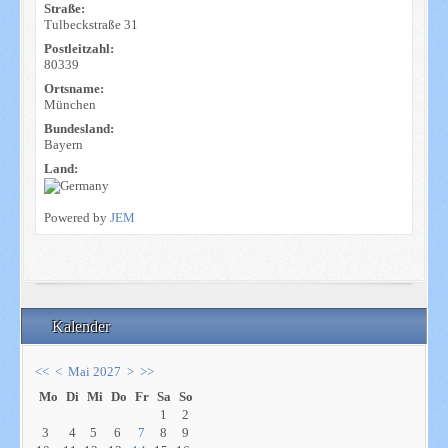
Straße:
Tulbeckstraße 31
Postleitzahl:
80339
Ortsname:
München
Bundesland:
Bayern
Land:
Powered by
JEM
Kalender
<<
<
Mai 2027
>
>>
Mo
Di
Mi
Do
Fr
Sa
So
1
2
3
4
5
6
7
8
9