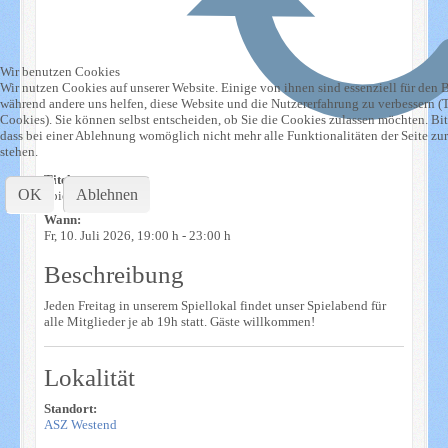
Wir benutzen Cookies
Wir nutzen Cookies auf unserer Website. Einige von ihnen sind essenziell für den Be
während andere uns helfen, diese Website und die Nutzererfahrung zu verbessern (
Cookies). Sie können selbst entscheiden, ob Sie die Cookies zulassen möchten. Bit
dass bei einer Ablehnung womöglich nicht mehr alle Funktionalitäten der Seite zu
stehen.
Titel:
OK
Ablehnen
Spielabend ASZ
Wann:
Fr, 10. Juli 2026
, 19:00 h
-
23:00 h
Beschreibung
Jeden Freitag in unserem Spiellokal findet unser Spielabend für
alle Mitglieder je ab 19h statt. Gäste willkommen!
Lokalität
Standort:
ASZ Westend