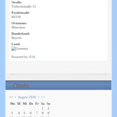
Straße:
Tulbeckstraße 31
Postleitzahl:
80339
Ortsname:
München
Bundesland:
Bayern
Land:
Powered by
JEM
Kalender
<<
<
August 2026
>
>>
Mo
Di
Mi
Do
Fr
Sa
So
1
2
3
4
5
6
7
8
9