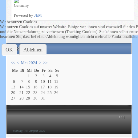
Powered by
JEM
Wir benutzen Cookies
Wir nutzen Cookies auf unserer Website. Einige von ihnen sind essenziell für den B
und die Nutzererfahrung zu verbessern (Tracking Cookies). Sie können selbst ents
beachten Sie, dass bei einer Ablehnung womöglich nicht mehr alle Funktionalitäten
Kalender
OK
Ablehnen
<<
<
Mai 2024
>
>>
Mo
Di
Mi
Do
Fr
Sa
So
1
2
3
4
5
6
7
8
9
10
11
12
13
14
15
16
17
18
19
20
21
22
23
24
25
26
27
28
29
30
31
↑↑↑
Montag, 10. August 2026