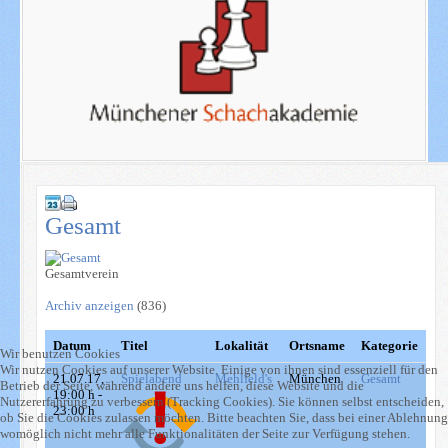
Gesamt
Gesamtverein
Archiv anzeigen
(836)
Datum
Titel
Lokalität
Ortsname
Kategorie
Wir benutzen Cookies
Wir nutzen Cookies auf unserer Website. Einige von ihnen sind essenziell für den
21.07.17
,
Spielabend
Mehlfeld's
München
Gesamt
Betrieb der Seite, während andere uns helfen, diese Website und die
19:00 h
-
Nutzererfahrung zu verbessern (Tracking Cookies). Sie können selbst entscheiden,
23:00 h
ob Sie die Cookies zulassen möchten. Bitte beachten Sie, dass bei einer Ablehnung
womöglich nicht mehr alle Funktionalitäten der Seite zur Verfügung stehen.