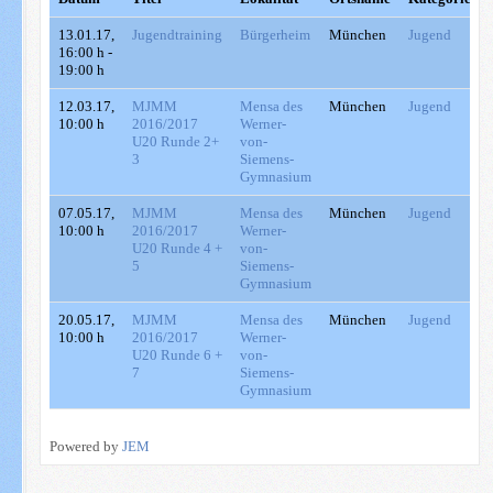
13.01.17
,
Jugendtraining
Bürgerheim
München
Jugend
16:00 h
-
19:00 h
12.03.17
,
MJMM
Mensa des
München
Jugend
10:00 h
2016/2017
Werner-
U20 Runde 2+
von-
3
Siemens-
Gymnasium
07.05.17
,
MJMM
Mensa des
München
Jugend
10:00 h
2016/2017
Werner-
U20 Runde 4 +
von-
5
Siemens-
Gymnasium
20.05.17
,
MJMM
Mensa des
München
Jugend
10:00 h
2016/2017
Werner-
U20 Runde 6 +
von-
7
Siemens-
Gymnasium
Powered by
JEM