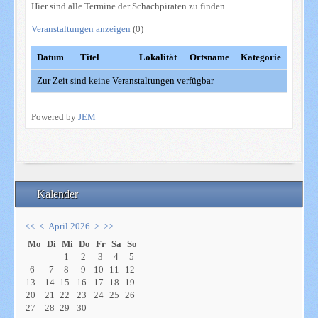
Hier sind alle Termine der Schachpiraten zu finden.
Veranstaltungen anzeigen
(0)
Datum
Titel
Lokalität
Ortsname
Kategorie
Zur Zeit sind keine Veranstaltungen verfügbar
Powered by
JEM
Kalender
<<
<
April 2026
>
>>
Mo
Di
Mi
Do
Fr
Sa
So
1
2
3
4
5
6
7
8
9
10
11
12
13
14
15
16
17
18
19
20
21
22
23
24
25
26
27
28
29
30