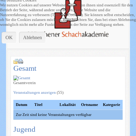
Wir benutzen Cookies
Wir nutzen Cookies auf unserer Website. Einige von ihnen sind essenziell für den
Betrieb der Seite, während andere uns helfen, diese Website und die
Nutzererfahrung zu verbessern (Tracking Cookies). Sie können selbst entscheiden,
ob Sie die Cookies zulassen möchten. Bitte beachten Sie, dass bei einer Ablehnung
womöglich nicht mehr alle Funktionalitäten der Seite zur Verfügung stehen.
OK
Ablehnen
Gesamt
Gesamtverein
Veranstaltungen anzeigen
(55)
Datum
Titel
Lokalität
Ortsname
Kategorie
Zur Zeit sind keine Veranstaltungen verfügbar
Jugend