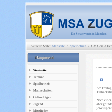
Ein Schachverein in München
Aktuelle Seite:
Startseite
Spielbetrieb
GM Gerald Hert
Hauptmenü
Startseite
Termine
Spielbetrieb
Am Freitag
Mannschaften
Tulbeckstr
Online Ligen
Nach einer 
aber grunds
Jugend
jeweiligen
Mitglieder