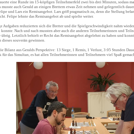
auerte eine Runde im 15-köpfigen Teilnehmerfeld zwei bis drei Minuten, sodass ma
s musste auch Gerald an einigen Brettern etwas Zeit nehmen und gelegentlich daue
lipe und Lars ein Remisangebot. Lars griff pragmatisch zu, denn die Stellung bef
ht. Felipe lehnte das Remisangebot ab und spielte weiter.
e Aufgaben reduzierten sich die Bretter und die Spielgeschwindigkeit nahm wieder
n konnte. Nach und nach mussten aber auch die anderen Teilnehmerinnen und Teiln
e übrig. Letztlich behielt er Recht das Remisangebot abgelehnt zu haben und kon
 dieses souverän gewinnen.
ie Bilanz aus Geralds Perspektive: 13 Siege, 1 Remis, 1 Verlust, 3:05 Stunden Dauer
k für das Simultan, es hat allen Teilnehmerinnen und Teilnehmern viel Spaß gemac