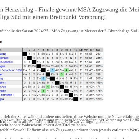
em Herzschlag - Finale gewinnt MSA Zugzwang die Meis
liga Süd mit einem Brettpunkt Vorsprung!
ußtabelle der Saison 2024/25 - MSA Zugzwang ist Meister der 2. Bbundesliga Süd
etrieb der Seite, während andere uns helfen, diese Website und die Nutzererfahrung
tzten zwei Runden war Zugzwang mit einem Mannschaftspunkt Vorsprung vor Hofhe
 nicht mehr alle Funktionalitäten der Seite zur Verfügung stehen.
leicht höhere Wahrscheinlichkeit den Titel zu holen.
gefehlt: Sowohl Hofheim alsauch Zugzwang verloren ihren jeweils vorletzten Wet