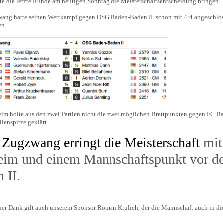
te die letzte Runde am heutigen Sonntag die Meisterschaftsentscheidung bringen.
ng hatte seinen Wettkampf gegen OSG Baden-Baden II schon mit 4:4 abgeschloss
en.
im holte aus den zwei Partien nicht die zwei möglichen Brettpunkten gegen FC Bay
llenspitze geklärt.
Zugzwang erringt die Meisterschaft
mit
eim und einem Mannschaftspunkt vor d
 II.
her Dank gilt auch unserem Sponsor Roman Krulich, der die Mannschaft auch in dies