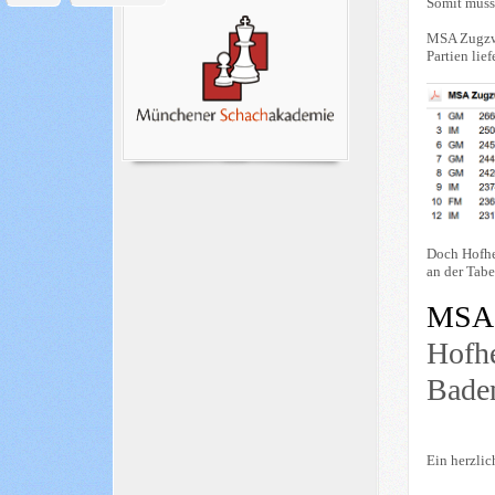
Somit muss
MSA Zugzwa
Partien lief
Doch Hofhe
an der Tabe
MSA 
Hofh
Baden
Ein herzlic