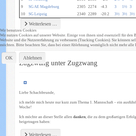
9
SG AE Magdeburg
2305
2274
-4.3
3
1½
3
10
SG Leipzig
2340
2289
-20.2
3½
3½
3½
Weiterlesen …
Wir benutzen Cookies
Wir nutzen Cookies auf unserer Website. Einige von ihnen sind essenziell für den B
Website und die Nutzererfahrung zu verbessern (Tracking Cookies). Sie können sel
möchten. Bitte beachten Sie, dass bei einer Ablehnung womöglich nicht mehr alle F
OK
Ablehnen
Zugzwang unter Zugzwang
Liebe Schachfreunde,
ich melde mich heute nur kurz zum Thema 1. Mannschaft – ein ausführli
Woche!
Ich möchte an dieser Stelle allen
danken
, die zu dem großartigen Erfolg
beigetragen haben:
Weiterlesen …