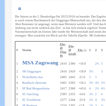
Die Saison in der 2. Bundesliga Ost 2015/2016 ist beendet. Das Ergebni
es nach einem Durchmarsch der Gögginger Mannschaft aus, die den dir
Aber Konstanz ist angesagt, wenn man Meistern werden will. Und das h
Aufstieg war nicht wirklich das Ziel - es hat sich einfach ergeben! Som
Vizemeisterschaft im letzten Jahr wurde die Meisterschaft und somit de
errungen. Hier zunächst ein Blick auf die Tabelle (Quelle: SK Godesber
Elo-
Elo-
Ø
#
Verein
Ø
Elo +/-
1
2
3
(Top
(real)
8)
MSA Zugzwang
1
2410
2380
+10.0
2½
5
2
SK Göggingen
2416
2410
+18.9
5½
3
3
Nickelhütte Aue
2465
2442
-21.6
3
5
4
Bindlach-Aktionär
2401
2393
+18.2
3½
4½
2½
5
SF Bad Mergentheim
2417
2360
+43.6
4
2½
4½
6
SC Garching
2393
2353
-14.6
3½
2
4
7
SC Forchheim
2377
2344
-32.9
2½
4
3½
8
SF Neuberg
2310
2305
+2.9
2½
3
½