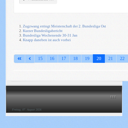
Zugzwang erringt Meisterschaft der 2. Bundesliga Ost
Kurzer Bundesligabericht
Bundesliga Wochenende 30-31 Jan
Knapp daneben ist auch vorbei
15
16
17
18
19
20
21
22
↑↑↑
Freitag, 07. August 2026