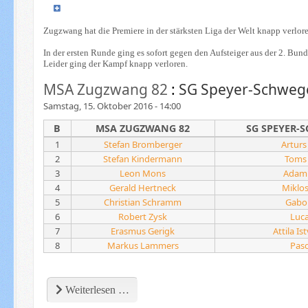
Zugzwang hat die Premiere in der stärksten Liga der Welt knapp verlore
In der ersten Runde ging es sofort gegen den Aufsteiger aus der 2. Bu
Leider ging der Kampf knapp verloren.
MSA Zugzwang 82
:
SG Speyer-Schwe
Samstag, 15. Oktober 2016 - 14:00
B
MSA ZUGZWANG 82
SG SPEYER-
1
Stefan Bromberger
Arturs
2
Stefan Kindermann
Toms
3
Leon Mons
Adam
4
Gerald Hertneck
Miklo
5
Christian Schramm
Gabo
6
Robert Zysk
Luca
7
Erasmus Gerigk
Attila I
8
Markus Lammers
Pasc
Weiterlesen …