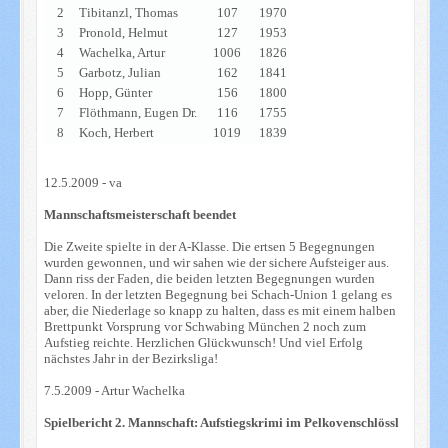
2
Tibitanzl, Thomas
107
1970
3
Pronold, Helmut
127
1953
4
Wachelka, Artur
1006
1826
5
Garbotz, Julian
162
1841
6
Hopp, Günter
156
1800
7
Flöthmann, Eugen Dr.
116
1755
8
Koch, Herbert
1019
1839
12.5.2009 - va
Mannschaftsmeisterschaft beendet
Die Zweite spielte in der A-Klasse. Die ertsen 5 Begegnungen
wurden gewonnen, und wir sahen wie der sichere Aufsteiger aus.
Dann riss der Faden, die beiden letzten Begegnungen wurden
veloren. In der letzten Begegnung bei Schach-Union 1 gelang es
aber, die Niederlage so knapp zu halten, dass es mit einem halben
Brettpunkt Vorsprung vor Schwabing München 2 noch zum
Aufstieg reichte. Herzlichen Glückwunsch! Und viel Erfolg
nächstes Jahr in der Bezirksliga!
7.5.2009 - Artur Wachelka
Spielbericht 2. Mannschaft: Aufstiegskrimi im Pelkovenschlössl