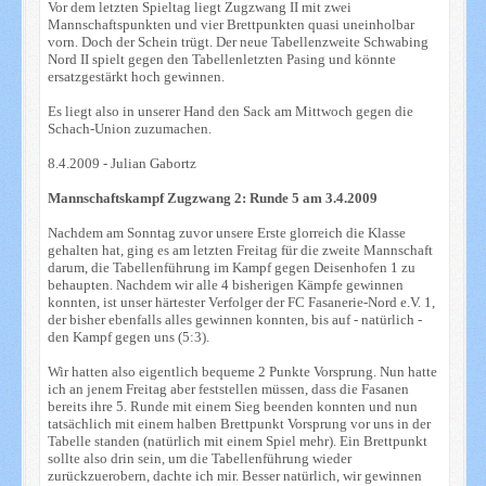
Vor dem letzten Spieltag liegt Zugzwang II mit zwei
Mannschaftspunkten und vier Brettpunkten quasi uneinholbar
vorn. Doch der Schein trügt. Der neue Tabellenzweite Schwabing
Nord II spielt gegen den Tabellenletzten Pasing und könnte
ersatzgestärkt hoch gewinnen.
Es liegt also in unserer Hand den Sack am Mittwoch gegen die
Schach-Union zuzumachen.
8.4.2009 - Julian Gabortz
Mannschaftskampf Zugzwang 2: Runde 5 am 3.4.2009
Nachdem am Sonntag zuvor unsere Erste glorreich die Klasse
gehalten hat, ging es am letzten Freitag für die zweite Mannschaft
darum, die Tabellenführung im Kampf gegen Deisenhofen 1 zu
behaupten. Nachdem wir alle 4 bisherigen Kämpfe gewinnen
konnten, ist unser härtester Verfolger der FC Fasanerie-Nord e.V. 1,
der bisher ebenfalls alles gewinnen konnten, bis auf - natürlich -
den Kampf gegen uns (5:3).
Wir hatten also eigentlich bequeme 2 Punkte Vorsprung. Nun hatte
ich an jenem Freitag aber feststellen müssen, dass die Fasanen
bereits ihre 5. Runde mit einem Sieg beenden konnten und nun
tatsächlich mit einem halben Brettpunkt Vorsprung vor uns in der
Tabelle standen (natürlich mit einem Spiel mehr). Ein Brettpunkt
sollte also drin sein, um die Tabellenführung wieder
zurückzuerobern, dachte ich mir. Besser natürlich, wir gewinnen