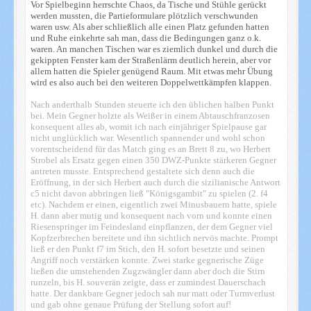
Vor Spielbeginn herrschte Chaos, da Tische und Stühle gerückt
werden mussten, die Partieformulare plötzlich verschwunden
waren usw. Als aber schließlich alle einen Platz gefunden hatten
und Ruhe einkehrte sah man, dass die Bedingungen ganz o.k.
waren. An manchen Tischen war es ziemlich dunkel und durch die
gekippten Fenster kam der Straßenlärm deutlich herein, aber vor
allem hatten die Spieler genügend Raum. Mit etwas mehr Übung
wird es also auch bei den weiteren Doppelwettkämpfen klappen.
Nach anderthalb Stunden steuerte ich den üblichen halben Punkt
bei. Mein Gegner holzte als Weißer in einem Abtauschfranzosen
konsequent alles ab, womit ich nach einjähriger Spielpause gar
nicht unglücklich war. Wesentlich spannender und wohl schon
vorentscheidend für das Match ging es an Brett 8 zu, wo Herbert
Strobel als Ersatz gegen einen 350 DWZ-Punkte stärkeren Gegner
antreten musste. Entsprechend gestaltete sich denn auch die
Eröffnung, in der sich Herbert auch durch die sizilianische Antwort
c5 nicht davon abbringen ließ "Königsgambit" zu spielen (2. f4
etc). Nachdem er einen, eigentlich zwei Minusbauern hatte, spiele
H. dann aber mutig und konsequent nach vorn und konnte einen
Riesenspringer im Feindesland einpflanzen, der dem Gegner viel
Kopfzerbrechen bereitete und ihn sichtlich nervös machte. Prompt
ließ er den Punkt f7 im Stich, den H. sofort besetzte und seinen
Angriff noch verstärken konnte. Zwei starke gegnerische Züge
ließen die umstehenden Zugzwängler dann aber doch die Stirn
runzeln, bis H. souverän zeigte, dass er zumindest Dauerschach
hatte. Der dankbare Gegner jedoch sah nur matt oder Turmverlust
und gab ohne genaue Prüfung der Stellung sofort auf!