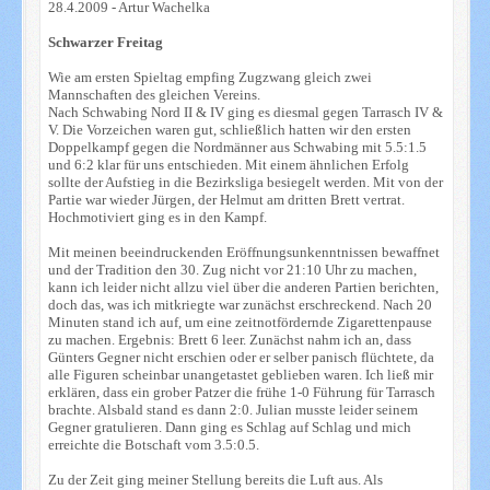
28.4.2009 - Artur Wachelka
Schwarzer Freitag
Wie am ersten Spieltag empfing Zugzwang gleich zwei
Mannschaften des gleichen Vereins.
Nach Schwabing Nord II & IV ging es diesmal gegen Tarrasch IV &
V. Die Vorzeichen waren gut, schließlich hatten wir den ersten
Doppelkampf gegen die Nordmänner aus Schwabing mit 5.5:1.5
und 6:2 klar für uns entschieden. Mit einem ähnlichen Erfolg
sollte der Aufstieg in die Bezirksliga besiegelt werden. Mit von der
Partie war wieder Jürgen, der Helmut am dritten Brett vertrat.
Hochmotiviert ging es in den Kampf.
Mit meinen beeindruckenden Eröffnungsunkenntnissen bewaffnet
und der Tradition den 30. Zug nicht vor 21:10 Uhr zu machen,
kann ich leider nicht allzu viel über die anderen Partien berichten,
doch das, was ich mitkriegte war zunächst erschreckend. Nach 20
Minuten stand ich auf, um eine zeitnotfördernde Zigarettenpause
zu machen. Ergebnis: Brett 6 leer. Zunächst nahm ich an, dass
Günters Gegner nicht erschien oder er selber panisch flüchtete, da
alle Figuren scheinbar unangetastet geblieben waren. Ich ließ mir
erklären, dass ein grober Patzer die frühe 1-0 Führung für Tarrasch
brachte. Alsbald stand es dann 2:0. Julian musste leider seinem
Gegner gratulieren. Dann ging es Schlag auf Schlag und mich
erreichte die Botschaft vom 3.5:0.5.
Zu der Zeit ging meiner Stellung bereits die Luft aus. Als