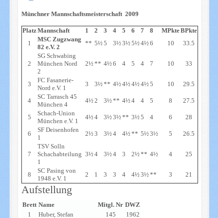
Münchner Mannschaftsmeisterschaft 2009
Platz
Mannschaft
1
2
3
4
5
6
7
8
MPkte
BPkte
MSC Zugzwang
1
**
5½
5
3½
3½
5½
4½
6
10
33.5
82 e.V. 2
SG Schwabing
2
München Nord
2½
**
4½
6
4
5
4
7
10
33
2
FC Fasanerie-
3
3
3½
**
4½
4½
4½
4½
5
10
29.5
Nord e.V. 1
SC Tarrasch 45
4
4½
2
3½
**
4½
4
4
5
8
27.5
München 4
Schach-Union
5
4½
4
3½
3½
**
3½
5
4
6
28
München e.V. 1
SF Deisenhofen
6
2½
3
3½
4
4½
**
5½
3½
5
26.5
1
TSV Solln
7
Schachabteilung
3½
4
3½
4
3
2½
**
4½
4
25
1
SC Pasing von
8
2
1
3
3
4
4½
3½
**
3
21
1948 e.V. 1
Aufstellung
Brett
Name
Mitgl. Nr
DWZ
1
Huber, Stefan
145
1962