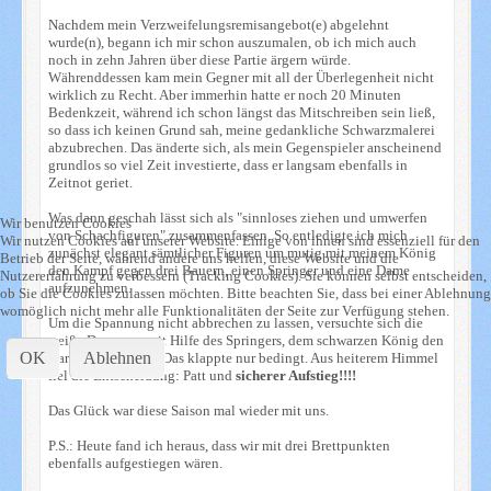
Nachdem mein Verzweifelungsremisangebot(e) abgelehnt
wurde(n), begann ich mir schon auszumalen, ob ich mich auch
noch in zehn Jahren über diese Partie ärgern würde.
Währenddessen kam mein Gegner mit all der Überlegenheit nicht
wirklich zu Recht. Aber immerhin hatte er noch 20 Minuten
Bedenkzeit, während ich schon längst das Mitschreiben sein ließ,
so dass ich keinen Grund sah, meine gedankliche Schwarzmalerei
abzubrechen. Das änderte sich, als mein Gegenspieler anscheinend
grundlos so viel Zeit investierte, dass er langsam ebenfalls in
Zeitnot geriet.
Was dann geschah lässt sich als "sinnloses ziehen und umwerfen
Wir benutzen Cookies
von Schachfiguren" zusammenfassen. So entledigte ich mich
Wir nutzen Cookies auf unserer Website. Einige von ihnen sind essenziell für den
zunächst elegant sämtlicher Figuren um mutig mit meinem König
Betrieb der Seite, während andere uns helfen, diese Website und die
den Kampf gegen drei Bauern, einen Springer und eine Dame
Nutzererfahrung zu verbessern (Tracking Cookies). Sie können selbst entscheiden,
aufzunehmen.
ob Sie die Cookies zulassen möchten. Bitte beachten Sie, dass bei einer Ablehnung
womöglich nicht mehr alle Funktionalitäten der Seite zur Verfügung stehen.
Um die Spannung nicht abbrechen zu lassen, versuchte sich die
weiße Dame nur mit Hilfe des Springers, dem schwarzen König den
OK
Ablehnen
Garaus zu machen. Das klappte nur bedingt. Aus heiterem Himmel
fiel die Entscheidung: Patt und
sicherer Aufstieg!!!!
Das Glück war diese Saison mal wieder mit uns.
P.S.: Heute fand ich heraus, dass wir mit drei Brettpunkten
ebenfalls aufgestiegen wären.