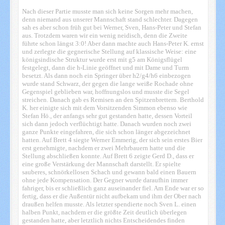
Nach dieser Partie musste man sich keine Sorgen mehr machen,
denn niemand aus unserer Mannschaft stand schlechter. Dagegen
sah es aber schon früh gut bei Werner, Sven, Hans-Peter und Stefan
aus. Trotzdem waren wir ein wenig neidisch, denn die Zweite
führte schon längst 3:0! Aber dann machte auch Hans-Peter K. ernst
und zerlegte die gegnerische Stellung auf klassische Weise: eine
königsindische Struktur wurde erst mit g5 am Königsflügel
festgelegt, dann die h-Linie geöffnet und mit Dame und Turm
besetzt. Als dann noch ein Springer über h2/g4/h6 einbezogen
wurde stand Schwarz, der gegen die lange weiße Rochade ohne
Gegenspiel geblieben war, hoffnungslos und musste die Segel
streichen. Danach gab es Remisen an den Spitzenbrettern. Berthold
K. her einigte sich mit dem Vorsitzenden Simmon ebenso wie
Stefan Hö., der anfangs sehr gut gestanden hatte, dessen Vorteil
sich dann jedoch verflüchtigt hatte. Danach wurden noch zwei
ganze Punkte eingefahren, die sich schon länger abgezeichnet
hatten. Auf Brett 4 siegte Werner Emmerig, der sich sein erstes Bier
erst genehmigte, nachdem er zwei Mehrbauern hatte und die
Stellung abschließen konnte. Auf Brett 6 zeigte Gerd D., dass er
eine große Verstärkung der Mannschaft darstellt. Er spielte
sauberes, schnörkellosen Schach und gewann bald einen Bauern
ohne jede Kompensation. Der Gegner wurde daraufhin immer
fahriger, bis er schließlich ganz auseinander fiel. Am Ende war er so
fertig, dass er die Außentür nicht aufbekam und ihm der Ober nach
draußen helfen musste. Als letzter spendierte noch Sven L. einen
halben Punkt, nachdem er die größte Zeit deutlich überlegen
gestanden hatte, aber letztlich nichts Entscheidendes finden