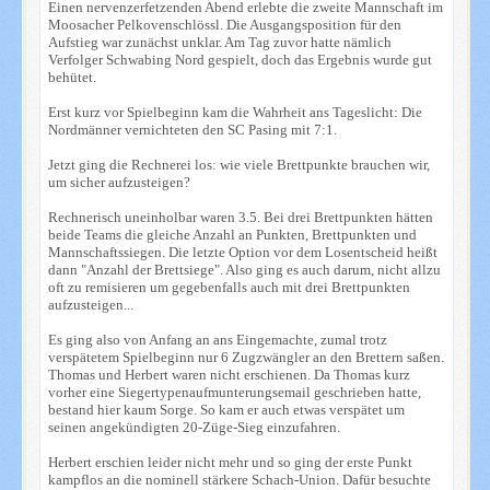
Einen nervenzerfetzenden Abend erlebte die zweite Mannschaft im
Moosacher Pelkovenschlössl. Die Ausgangsposition für den
Aufstieg war zunächst unklar. Am Tag zuvor hatte nämlich
Verfolger Schwabing Nord gespielt, doch das Ergebnis wurde gut
behütet.
Erst kurz vor Spielbeginn kam die Wahrheit ans Tageslicht: Die
Nordmänner vernichteten den SC Pasing mit 7:1.
Jetzt ging die Rechnerei los: wie viele Brettpunkte brauchen wir,
um sicher aufzusteigen?
Rechnerisch uneinholbar waren 3.5. Bei drei Brettpunkten hätten
beide Teams die gleiche Anzahl an Punkten, Brettpunkten und
Mannschaftssiegen. Die letzte Option vor dem Losentscheid heißt
dann "Anzahl der Brettsiege". Also ging es auch darum, nicht allzu
oft zu remisieren um gegebenfalls auch mit drei Brettpunkten
aufzusteigen...
Es ging also von Anfang an ans Eingemachte, zumal trotz
verspätetem Spielbeginn nur 6 Zugzwängler an den Brettern saßen.
Thomas und Herbert waren nicht erschienen. Da Thomas kurz
vorher eine Siegertypenaufmunterungsemail geschrieben hatte,
bestand hier kaum Sorge. So kam er auch etwas verspätet um
seinen angekündigten 20-Züge-Sieg einzufahren.
Herbert erschien leider nicht mehr und so ging der erste Punkt
kampflos an die nominell stärkere Schach-Union. Dafür besuchte