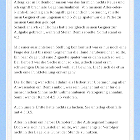
Allergiker in Pollenhochsaison war das für mich nichts Neues und
ich ergriff brachiale Gegenmaßnahmen. Von meinem Alles-oder-
Nichts-Einschlag am Königsflügel sichtlich überrascht, spielte
mein Gegner etwas ungenau und 5 Züge später war die Partie zu
meinen Gunsten gekippt.
Schnellanalytiker Thomas hatte zeitgleich seinen Gegner zur
Aufgabe gebracht, während Stefan Remis spielte. Somit stand es
4:2.
Mit einer aussichtslosen Stellung konfrontiert war es nur noch eine
Frage der Zeit bis mein Gegner mir die Hand herüberreichen sollte.
Ein paar Züge und eine Zigarette später war es dann auch so weit.
Bei Herbert war die Sache nicht so klar, jedoch stand er im
schwierigen Damenendspiel wohl auf Gewinn. Ließe sich da etwa
noch eine Punkteteilung erzwingen?
Die Hoffnung war schnell dahin als Herbert zur Überraschung aller
Anwesenden ein Remis anbot, was sein Gegner mit einer für die
menschlichen Sinne nicht wahrnehmbaren Verzögerung annahm.
Somit war der Kampf 4.5:3.5 verloren.
Auch unsere Dritte hatte nichts zu lachen. Sie unterlag ebenfalls
mit 4.5:3.5.
Alles in allem ein herber Dämpfer für die Aufstiegshoffnungen.
Doch wie sich herausstellen sollte, war unser engster Verfolger
nicht in der Lage, die Gunst der Stunde zu nutzen.