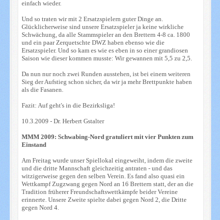
einfach wieder.
Und so traten wir mit 2 Ersatzspielern guter Dinge an.
Glücklicherweise sind unsere Ersatzspieler ja keine wirkliche
Schwächung, da alle Stammspieler an den Brettern 4-8 ca. 1800
und ein paar Zerquetschte DWZ haben ebenso wie die
Ersatzspieler. Und so kam es wie es eben in so einer grandiosen
Saison wie dieser kommen musste: Wir gewannen mit 5,5 zu 2,5.
Da nun nur noch zwei Runden ausstehen, ist bei einem weiteren
Sieg der Aufstieg schon sicher, da wir ja mehr Brettpunkte haben
als die Fasanen.
Fazit: Auf geht's in die Bezirksliga!
10.3.2009 - Dr. Herbert Gstalter
MMM 2009: Schwabing-Nord gratuliert mit vier Punkten zum
Einstand
Am Freitag wurde unser Spiellokal eingeweiht, indem die zweite
und die dritte Mannschaft gleichzeitig antraten - und das
witzigerweise gegen den selben Verein. Es fand also quasi ein
Wettkampf Zugzwang gegen Nord an 16 Brettern statt, der an die
Tradition früherer Freundschaftswettkämpfe beider Vereine
erinnerte. Unsere Zweite spielte dabei gegen Nord 2, die Dritte
gegen Nord 4.