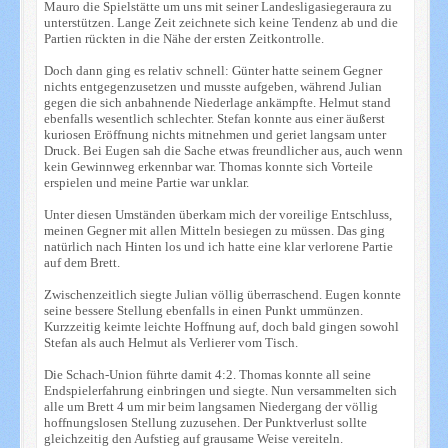
Mauro die Spielstätte um uns mit seiner Landesligasiegeraura zu
unterstützen. Lange Zeit zeichnete sich keine Tendenz ab und die
Partien rückten in die Nähe der ersten Zeitkontrolle.
Doch dann ging es relativ schnell: Günter hatte seinem Gegner
nichts entgegenzusetzen und musste aufgeben, während Julian
gegen die sich anbahnende Niederlage ankämpfte. Helmut stand
ebenfalls wesentlich schlechter. Stefan konnte aus einer äußerst
kuriosen Eröffnung nichts mitnehmen und geriet langsam unter
Druck. Bei Eugen sah die Sache etwas freundlicher aus, auch wenn
kein Gewinnweg erkennbar war. Thomas konnte sich Vorteile
erspielen und meine Partie war unklar.
Unter diesen Umständen überkam mich der voreilige Entschluss,
meinen Gegner mit allen Mitteln besiegen zu müssen. Das ging
natürlich nach Hinten los und ich hatte eine klar verlorene Partie
auf dem Brett.
Zwischenzeitlich siegte Julian völlig überraschend. Eugen konnte
seine bessere Stellung ebenfalls in einen Punkt ummünzen.
Kurzzeitig keimte leichte Hoffnung auf, doch bald gingen sowohl
Stefan als auch Helmut als Verlierer vom Tisch.
Die Schach-Union führte damit 4:2. Thomas konnte all seine
Endspielerfahrung einbringen und siegte. Nun versammelten sich
alle um Brett 4 um mir beim langsamen Niedergang der völlig
hoffnungslosen Stellung zuzusehen. Der Punktverlust sollte
gleichzeitig den Aufstieg auf grausame Weise vereiteln.