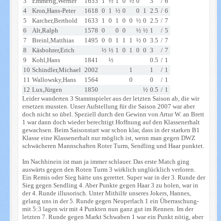
3
Emmerig,Werner
1653
1
½
1
0
½
0
3
/
6
4
Kron,Hans-Peter
1618
0
1
½
0
0
1
2.5
/
6
5
Karcher,Berthold
1633
1
0
1
0
0
½
0
2.5
/
7
6
Alt,Ralph
1578
0
0
0
½
½
1
/
5
7
Breinl,Matthias
1495
0
0
1
1
1
½
0
3.5
/
7
8
Käsbohrer,Erich
½
½
1
0
1
0
0
3
/
7
9
Kohl,Hans
1841
½
0.5
/
1
10
Schindler,Michael
2002
1
1
/
1
11
Wallowsky,Hans
1564
0
0
/
1
12
Lux,Jürgen
1850
½
0.5
/
1
Leider wanderten 3 Stammspieler aus der letzten Saison ab, die wir
ersetzen mussten. Unser Aufstellung für die Saison 2007 war aber
doch nicht so übel. Speziell durch den Gewinn von Artur W. an Brett
1 war dann doch wieder berechtigt Hoffnung auf den Klassenerhalt
gewachsen. Beim Saisonstart war schon klar, dass in der starken B1
Klasse eine Klassenerhalt nur möglich ist, wenn man gegen DWZ
schwächeren Mannschaften Roter Turm, Sendling und Haar punktet.
Im Nachhinein ist man ja immer schlauer. Das erste Match ging
auswärts gegen den Roten Turm 3 wirklich unglücklich verloren.
Ein Remis oder Sieg hätte uns gerettet. Super war in der 3. Runde der
Sieg gegen Sendling 4. Aber Punkte gegen Haar 3 zu holen, war in
der 4. Runde illusorisch. Unter Mithilfe unseres Jokers, Hannes,
gelang uns in der 5. Runde gegen Neuperlach 1 ein Überraschung-
mit 5:3 lagen wir mit 4 Punkten nun ganz gut im Rennen. Im der
letzten 7. Runde gegen Markt Schwaben 1 war ein Punkt nötig, aber