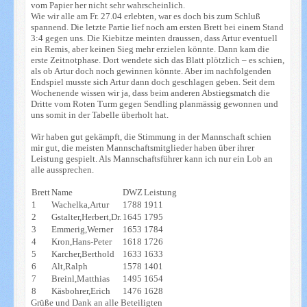
vom Papier her nicht sehr wahrscheinlich.
Wie wir alle am Fr. 27.04 erlebten, war es doch bis zum Schluß
spannend. Die letzte Partie lief noch am ersten Brett bei einem Stand
3:4 gegen uns. Die Kiebitze meinten draussen, dass Artur eventuell
ein Remis, aber keinen Sieg mehr erzielen könnte. Dann kam die
erste Zeitnotphase. Dort wendete sich das Blatt plötzlich – es schien,
als ob Artur doch noch gewinnen könnte. Aber im nachfolgenden
Endspiel musste sich Artur dann doch geschlagen geben. Seit dem
Wochenende wissen wir ja, dass beim anderen Abstiegsmatch die
Dritte vom Roten Turm gegen Sendling planmässig gewonnen und
uns somit in der Tabelle überholt hat.
Wir haben gut gekämpft, die Stimmung in der Mannschaft schien
mir gut, die meisten Mannschaftsmitglieder haben über ihrer
Leistung gespielt. Als Mannschaftsführer kann ich nur ein Lob an
alle aussprechen.
Brett
Name
DWZ
Leistung
1
Wachelka,Artur
1788
1911
2
Gstalter,Herbert,Dr.
1645
1795
3
Emmerig,Werner
1653
1784
4
Kron,Hans-Peter
1618
1726
5
Karcher,Berthold
1633
1633
6
Alt,Ralph
1578
1401
7
Breinl,Matthias
1495
1654
8
Käsbohrer,Erich
1476
1628
Grüße und Dank an alle Beteiligten