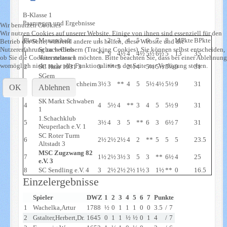
B-Klasse 1
Paarungen und Ergebnisse
Wir benutzen Cookies
Wir nutzen Cookies auf unserer Website. Einige von ihnen sind essenziell für den
Platz
Mannschaft
1
2
3
4
5
6
7
8
MPkte
BPkte
Betrieb der Seite, während andere uns helfen, diese Website und die
Nutzererfahrung zu verbessern (Tracking Cookies). Sie können selbst entscheiden,
Schach-Club
1
**
5
4½
4
4½
5½
6½
5
13
35
ob Sie die Cookies zulassen möchten. Bitte beachten Sie, dass bei einer Ablehnung
Vaterstetten 1
womöglich nicht mehr alle Funktionalitäten der Seite zur Verfügung stehen.
2
SC Haar 1931 3
3
**
5
2½
4
5½
5½
5½
9
31
SGem
3
Aschheim/Kirchheim
3½
3
**
4
5
5½
4½
5½
9
31
OK
Ablehnen
1
SK Markt Schwaben
4
4
5½
4
**
3
4
5
5½
9
31
1
1.Schachklub
5
3½
4
3
5
**
6
3
6½
7
31
Neuperlach e.V. 1
SC Roter Turm
6
2½
2½
2½
4
2
**
5
5
5
23.5
Altstadt 3
MSC Zugzwang 82
7
1½
2½
3½
3
5
3
**
6½
4
25
e.V. 3
8
SC Sendling e.V. 4
3
2½
2½
2½
1½
3
1½
**
0
16.5
Einzelergebnisse
Spieler
DWZ
1
2
3
4
5
6
7
Punkte
1
Wachelka,Artur
1788
½
0
1
1
1
0
0
3.5
/
7
2
Gstalter,Herbert,Dr.
1645
0
1
1
½
½
0
1
4
/
7