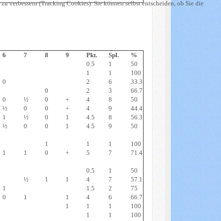
 zu verbessern (Tracking Cookies). Sie können selbst entscheiden, ob Sie die
6
7
8
9
Pkt.
Spl.
%
0.5
1
50
1
1
100
0
2
6
33.3
0
2
3
66.7
0
½
0
+
4
8
50
½
0
0
+
4
9
44.4
1
½
0
1
4.5
8
56.3
½
0
0
1
4.5
9
50
1
1
1
100
1
1
0
+
5
7
71.4
0.5
1
50
½
1
1
4
7
57.1
1
1.5
2
75
0
1
1
4
6
66.7
1
1
1
100
1
1
100