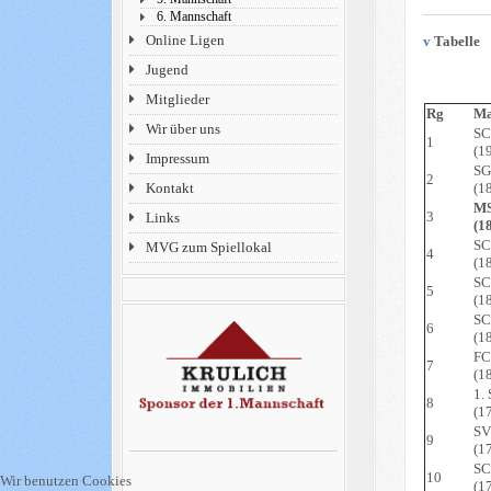
6. Mannschaft
Online Ligen
v
Tabelle
Jugend
Mitglieder
Rg
Ma
Wir über uns
SC
1
(1
Impressum
SG
2
(1
Kontakt
MS
3
Links
(1
SC
MVG zum Spiellokal
4
(1
SC
5
(1
SC
6
(1
FC
7
(1
1.
8
(1
SV
9
(1
SC
10
Wir benutzen Cookies
(1