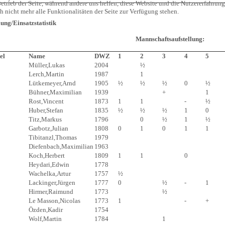
etrieb der Seite, während andere uns helfen, diese Website und die Nutzererfahrung
 nicht mehr alle Funktionalitäten der Seite zur Verfügung stehen.
lung/Einsatzstatistik
Mannschaftsaufstellung:
el
Name
DWZ
1
2
3
4
5
Müller,Lukas
2004
½
Lerch,Martin
1987
1
Lütkemeyer,Arnd
1905
½
½
½
0
½
Bühner,Maximilian
1939
+
1
Rost,Vincent
1873
1
1
-
½
Huber,Stefan
1835
½
½
½
1
0
Titz,Markus
1796
0
½
1
½
Garbotz,Julian
1808
0
1
0
1
1
Tibitanzl,Thomas
1979
Diefenbach,Maximilian
1963
Koch,Herbert
1809
1
1
0
Heydari,Edwin
1778
Wachelka,Artur
1757
½
Lackinger,Jürgen
1777
0
½
-
1
Hirmer,Raimund
1773
½
Le Masson,Nicolas
1773
1
-
+
Özden,Kadir
1754
Wolf,Martin
1784
1