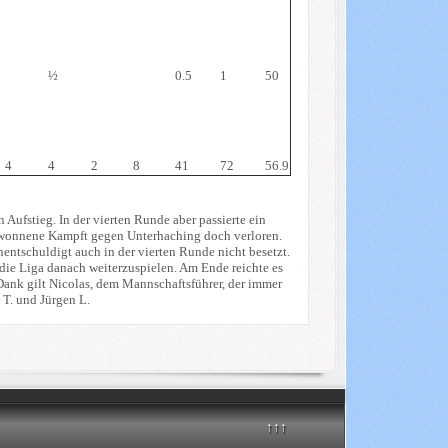
½
0.5
1
50
4
4
2
8
41
72
56.9
Aufstieg. In der vierten Runde aber passierte ein
 gewonnene Kampft gegen Unterhaching doch verloren.
ntschuldigt auch in der vierten Runde nicht besetzt.
ie Liga danach weiterzuspielen. Am Ende reichte es
 Dank gilt Nicolas, dem Mannschaftsführer, der immer
 T. und Jürgen L.
↑↑↑