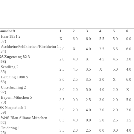
nnschaft
1
2
3
4
5
6
 Haar 1931 2
X
6.0
6.0
5.5
5.0
0.0
937)
 Aschheim/Feldkirchen/Kirchheim 1
2.0
X
4.0
3.5
5.5
6.0
834)
A Zugzwang 82 3
2.0
4.0
X
4.5
4.5
3.0
893)
 Sendling 2
2.5
4.5
3.5
X
5.0
4.0
835)
 Garching 1980 5
3.0
2.5
3.5
3.0
X
6.0
868)
 Unterhaching 2
8.0
2.0
5.0
4.0
2.0
X
892)
 Bayern München 5
3.5
0.0
2.5
3.0
2.0
5.0
873)
 SK Neuperlach 1
3.0
2.0
4.0
3.0
2.0
2.0
759)
 Weiß-Blau Allianz München 1
0.5
4.0
0.0
5.0
2.5
1.5
792)
 Trudering 1
3.5
2.0
2.5
0.0
0.0
4.0
725)