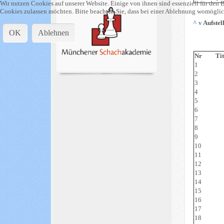
Wir nutzen Cookies auf unserer Website. Einige von ihnen sind essenziell für den B
Cookies zulassen möchten. Bitte beachten Sie, dass bei einer Ablehnung womöglich
^
v
Aufstel
OK
Ablehnen
Nr
Tit
1
2
3
4
5
6
7
8
9
10
11
12
13
14
15
16
17
18