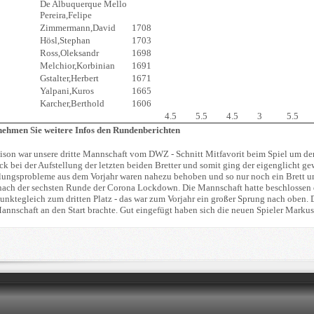
De Albuquerque Mello
Pereira,Felipe
Zimmermann,David
1708
Hösl,Stephan
1703
Ross,Oleksandr
1698
Melchior,Korbinian
1691
Gstalter,Herbert
1671
Yalpani,Kuros
1665
Karcher,Berthold
1606
4.5
5.5
4.5
3
5.5
tnehmen Sie weitere Infos den Rundenberichten
aison war unsere dritte Mannschaft vom DWZ - Schnitt Mitfavorit beim Spiel um den 
ck bei der Aufstellung der letzten beiden Bretter und somit ging der eigenglicht
lungsprobleme aus dem Vorjahr waren nahezu behoben und so nur noch ein Brett une
ach der sechsten Runde der Corona Lockdown. Die Mannschaft hatte beschlossen d
punktegleich zum dritten Platz - das war zum Vorjahr ein großer Sprung nach oben.
annschaft an den Start brachte. Gut eingefügt haben sich die neuen Spieler Markus