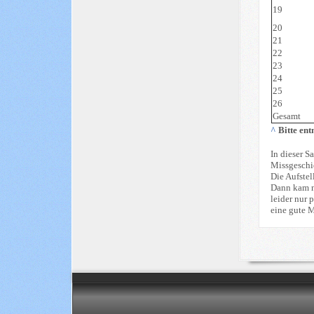
19
20
21
22
23
24
25
26
Gesamt
^
Bitte en
In dieser S
Missgeschi
Die Aufstel
Dann kam n
leider nur 
eine gute M