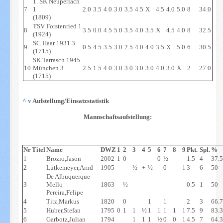
1. SK Neuperlach
7
1
2.0
3.5
4.0
3.0
3.5
4.5
X
4.5
4.0
5.0
8
34.0
(1809)
TSV Forstenried 1
8
3.5
0.0
4.5
5.0
3.5
4.0
3.5
X
4.5
4.0
8
32.5
(1924)
SC Haar 1931 3
9
0.5
4.5
3.5
3.0
2.5
4.0
4.0
3.5
X
5.0
6
30.5
(1715)
SK Tarrasch 1945
10
München 3
2.5
1.5
4.0
3.0
3.0
3.0
3.0
4.0
3.0
X
2
27.0
(1715)
^
v
Aufstellung/Einsatzstatistik
Mannschaftsaufstellung:
Nr
Titel
Name
DWZ
1
2
3
4
5
6
7
8
9
Pkt.
Spl.
%
1
Brozio,Jason
2002
1
0
0
½
1.5
4
37.
2
Lütkemeyer,Arnd
1905
½
+
½
0
-
1
3
6
50
De Albuquerque
3
Mello
1863
½
0.5
1
50
Pereira,Felipe
4
Titz,Markus
1820
0
1
1
2
3
66.
5
Huber,Stefan
1795
0
1
1
½
1
1
1
1
1
7.5
9
83.
6
Garbotz,Julian
1794
1
1
1
½
0
0
1
4.5
7
64.