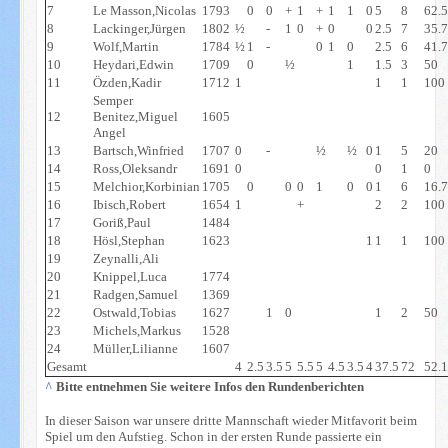
7
Le Masson,Nicolas
1793
0
0
+
1
+
1
1
0
5
8
62.
8
Lackinger,Jürgen
1802
½
-
1
0
+
0
0
2.5
7
35.
9
Wolf,Martin
1784
½
1
-
0
1
0
2.5
6
41.
10
Heydari,Edwin
1709
0
½
1
1.5
3
50
11
Özden,Kadir
1712
1
1
1
100
Semper
12
Benitez,Miguel
1605
Angel
13
Bartsch,Winfried
1707
0
-
½
½
0
1
5
20
14
Ross,Oleksandr
1691
0
0
1
0
15
Melchior,Korbinian
1705
0
0
0
1
0
0
1
6
16.
16
Ibisch,Robert
1654
1
+
2
2
100
17
Goriß,Paul
1484
18
Hösl,Stephan
1623
1
1
1
100
19
Zeynalli,Ali
20
Knippel,Luca
1774
21
Radgen,Samuel
1369
22
Ostwald,Tobias
1627
1
0
1
2
50
23
Michels,Markus
1528
24
Müller,Lilianne
1607
Gesamt
4
2.5
3.5
5
5.5
5
4.5
3.5
4
37.5
72
52.
^
Bitte entnehmen Sie weitere Infos den Rundenberichten
In dieser Saison war unsere dritte Mannschaft wieder Mitfavorit beim
Spiel um den Aufstieg. Schon in der ersten Runde passierte ein