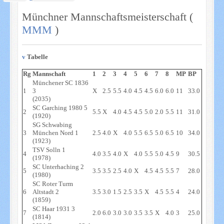
Münchner Mannschaftsmeisterschaft (
MMM
)
v
Tabelle
Rg
Mannschaft
1
2
3
4
5
6
7
8
MP
BP
Münchener SC 1836
1
3
X
2.5
5.5
4.0
4.5
4.5
6.0
6.0
11
33.0
(2035)
SC Garching 1980 5
2
5.5
X
4.0
4.5
4.5
5.0
2.0
5.5
11
31.0
(1920)
SG Schwabing
3
München Nord 1
2.5
4.0
X
4.0
5.5
6.5
5.0
6.5
10
34.0
(1923)
TSV Solln 1
4
4.0
3.5
4.0
X
4.0
5.5
5.0
4.5
9
30.5
(1978)
SC Unterhaching 2
5
3.5
3.5
2.5
4.0
X
4.5
4.5
5.5
7
28.0
(1980)
SC Roter Turm
6
Altstadt 2
3.5
3.0
1.5
2.5
3.5
X
4.5
5.5
4
24.0
(1859)
SC Haar 1931 3
7
2.0
6.0
3.0
3.0
3.5
3.5
X
4.0
3
25.0
(1814)