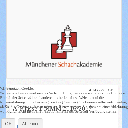
Wir benutzen Cookies
4. Mannschaft
Wir nutzen Cookies auf unserer Website. Einige von ihnen sind essenziell für den
Betrieb der Seite, während andere uns helfen, diese Website und die
Nutzererfahrung zu verbessern (Tracking Cookies). Sie können selbst entscheiden,
ob Sie die Cookies zulassen möchten. Bitte beachten Sie, dass bei einer Ablehnung
A-Klasse 1 MMM 2016/2017
womöglich nicht mehr alle Funktionalitäten der Seite zur Verfügung stehen.
OK
Ablehnen