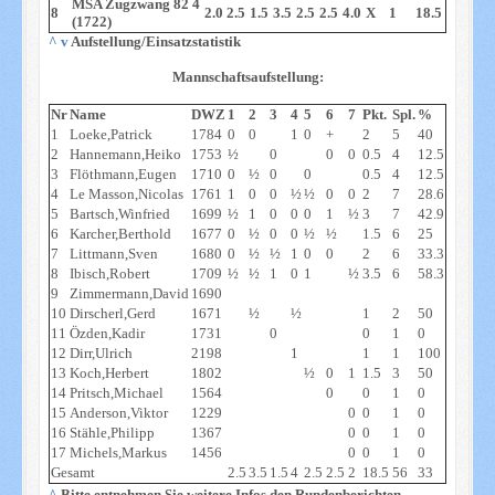
MSA Zugzwang 82 4
8
2.0
2.5
1.5
3.5
2.5
2.5
4.0
X
1
18.5
(1722)
^
v
Aufstellung/Einsatzstatistik
Mannschaftsaufstellung:
Nr
Name
DWZ
1
2
3
4
5
6
7
Pkt.
Spl.
%
1
Loeke,Patrick
1784
0
0
1
0
+
2
5
40
2
Hannemann,Heiko
1753
½
0
0
0
0.5
4
12.5
3
Flöthmann,Eugen
1710
0
½
0
0
0.5
4
12.5
4
Le Masson,Nicolas
1761
1
0
0
½
½
0
0
2
7
28.6
5
Bartsch,Winfried
1699
½
1
0
0
0
1
½
3
7
42.9
6
Karcher,Berthold
1677
0
½
0
0
½
½
1.5
6
25
7
Littmann,Sven
1680
0
½
½
1
0
0
2
6
33.3
8
Ibisch,Robert
1709
½
½
1
0
1
½
3.5
6
58.3
9
Zimmermann,David
1690
10
Dirscherl,Gerd
1671
½
½
1
2
50
11
Özden,Kadir
1731
0
0
1
0
12
Dirr,Ulrich
2198
1
1
1
100
13
Koch,Herbert
1802
½
0
1
1.5
3
50
14
Pritsch,Michael
1564
0
0
1
0
15
Anderson,Viktor
1229
0
0
1
0
16
Stähle,Philipp
1367
0
0
1
0
17
Michels,Markus
1456
0
0
1
0
Gesamt
2.5
3.5
1.5
4
2.5
2.5
2
18.5
56
33
^
Bitte entnehmen Sie weitere Infos den Rundenberichten