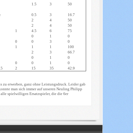
1.5
3
50
½
0.5
3
16.7
2
4
50
2
4
50
1
4.5
6
75
0
1
0
0
0
3
0
1
1
1
100
2
3
66.7
0
1
0
0
0
1
0
.5
2
15
35
42.9
is zu erwerben, ganz ohne Leistungsdruck. Leider gab
konnte man sich immer auf unseren Neuling Philipp
le spielwilligen Ersatzspieler, die die 6er