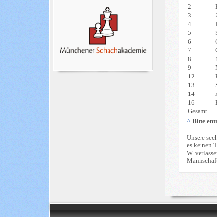
2
3
4
5
6
7
8
9
12
13
14
16
Gesamt
^
Bitte en
Unsere sech
es keinen 
W. verlasse
Mannschaft