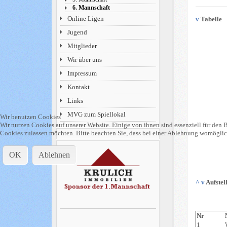
6. Mannschaft
Online Ligen
v
Tabelle
Jugend
Mitglieder
Wir über uns
Impressum
Kontakt
Links
MVG zum Spiellokal
Wir benutzen Cookies
Wir nutzen Cookies auf unserer Website. Einige von ihnen sind essenziell für den B
Cookies zulassen möchten. Bitte beachten Sie, dass bei einer Ablehnung womöglich
OK
Ablehnen
^
v
Aufstel
Nr
1