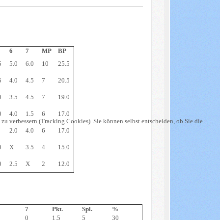
6
7
MP
BP
5
5.0
6.0
10
25.5
5
4.0
4.5
7
20.5
0
3.5
4.5
7
19.0
0
4.0
1.5
6
17.0
 zu verbessern (Tracking Cookies). Sie können selbst entscheiden, ob Sie die
2.0
4.0
6
17.0
0
X
3.5
4
15.0
0
2.5
X
2
12.0
7
Pkt.
Spl.
%
0
1.5
5
30