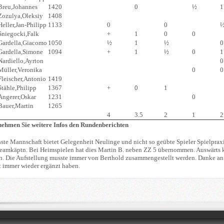
Breu,Johannes
1420
0
½
1
Zozulya,Oleksiy
1408
Heller,Jan-Philipp
1133
0
0
Sniegocki,Falk
+
1
0
0
Gardella,Giacomo
1050
½
1
½
0
Gardella,Simone
1094
+
1
½
0
1
Nardiello,Ayrton
0
Müller,Veronika
0
0
Fleischer,Antonio
1419
Stähle,Philipp
1367
+
0
1
Angerer,Oskar
1231
0
Bauer,Martin
1265
4
3.5
2
1
2
tnehmen Sie weitere Infos den Rundenberichten
ste Mannschaft bietet Gelegenheit Neulinge und nicht so geübte Spieler Spielprax
Teamkäptn. Bei Heimspielen hat dies Martin B. neben ZZ 5 übernommen. Auswärts 
n. Die Aufstellung musste immer von Berthold zusammengestellt werden. Danke an al
 immer wieder ergänzt haben.