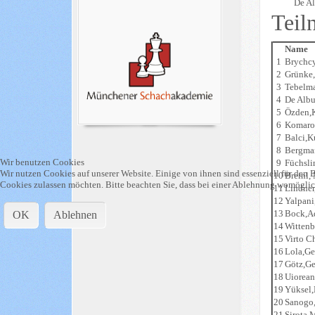
De Al
Teil
Name
1
Brychcy
2
Grünke
3
Tebelm
4
De Albu
5
Özden,
6
Komaro
7
Balci,
8
Bergma
Wir benutzen Cookies
9
Füchsli
Wir nutzen Cookies auf unserer Website. Einige von ihnen sind essenziell für den B
10
Breinl,
Cookies zulassen möchten. Bitte beachten Sie, dass bei einer Ablehnung womöglich
11
Lindne
12
Yalpani
13
Bock,A
OK
Ablehnen
14
Wittenb
15
Virto C
16
Lola,Ge
17
Götz,G
18
Uiorean
19
Yüksel,
20
Sanogo
21
Sirota,