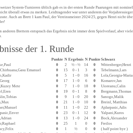
weizer System-Turnieren üblich gab es in der ersten Runde Paarungen mit nominell
icht überall etwas zu merken. Leidtragender war unter anderem der Vorjahressieger
ste. Auch an Brett 1 kam Paul, der Vereinsmeister 2024/25, gegen Henri nicht übe
ler!
 anderen Brettern entsprach das Ergebnis nicht immer dem Spielverlauf, aber viele d
n.
bnisse der 1. Runde
Punkte
N
Ergebnis
N
Punkte
Schwarz
ke,Paul
0
2
½ - ½
14
0
Wittenberger,Henri
o Chirhuana,Gasu Emanuel
0
15
0 - 1
3
0
Tebelmann,Lars
n,Kadir
0
5
1 - 0
16
0
Lola,Georgia-Maria
,Georg
0
17
1 - 0
6
0
Komarov,Jan
i,Kuzey Mete
0
7
1 - 0
18
0
Uioreanu,Calin
el,Eren
0
19
0 - 1
8
0
Bergmann,Thomas
lin,Tobias
0
9
1 - 0
20
0
Sanogo,Malik
ta,Max
0
21
1 - 0
10
0
Breinl, Matthias
ner,Manuel
0
11
1 - 0
22
0
Ajdarpasic,Adis
pasic,Enver
0
23
0 - 1
12
0
Yalpani,Kuros
,Adrian
0
13
1 - 0
24
0
Bock,Alexander
r,Raphael
0
25
1
0
0
Freilos
cy,Felix
0
1
½
0
0
( half point bye )