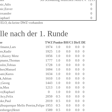
sic,Adis
0
sic,Enver
0
lexander
0
Raphael
0
* ELO, da keine DWZ vorhanden
lle nach der 1. Runde
me
TWZ
Punkte
BH/C1
DirE
DE
elmann,Lars
1974
1.0
0.0
0.0
0
en,Kadir
1925
1.0
0.0
0.0
0
ci,Kuzey Mete
1856
1.0
0.0
0.0
0
gmann,Thomas
1777
1.0
0.0
0.0
0
hslin,Tobias
1728
1.0
0.0
0.0
0
dner,Manuel
1694
1.0
0.0
0.0
0
pani,Kuros
1634
1.0
0.0
0.0
0
k,Adrian
1610
1.0
0.0
0.0
0
z,Georg
1443
1.0
0.0
0.0
0
ota,Max
1213
1.0
0.0
0.0
0
er,Raphael
0
1.0
0.0
0.0
0
chcy,Felix
2059
0.5
0.0
0.0
0
nke,Paul
2019
0.5
0.0
0.0
0
Albuquerque Mello Pereira,Felipe
1953
0.5
0.0
0.0
0
tenberger,Henri
1589
0.5
0.0
0.0
0