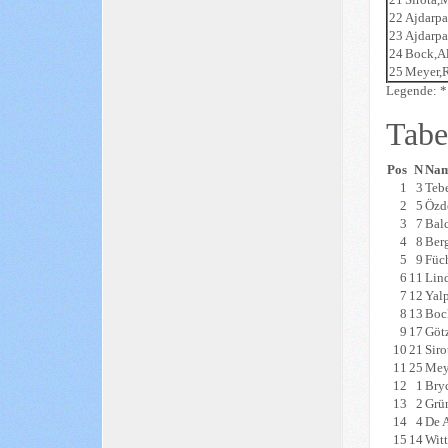
22
Ajdarpa
23
Ajdarpa
24
Bock,A
25
Meyer,
Legende: 
Tabe
Pos
N
Na
1
3
Teb
2
5
Özd
3
7
Bal
4
8
Ber
5
9
Füc
6
11
Lin
7
12
Yal
8
13
Boc
9
17
Göt
10
21
Sir
11
25
Mey
12
1
Bry
13
2
Grü
14
4
De 
15
14
Wit