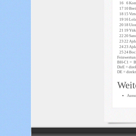
16
6
Kom
17
10
Brei
18
15
Vir
19
16
Lol
20
18
Uio
21
19
Yük
22
20
San
23
22
Ajd
24
23
Ajd
25
24
Boc
Feinwertun
BH-C1 = Bu
DirE = dire
DE = direkt
Weit
Aussc