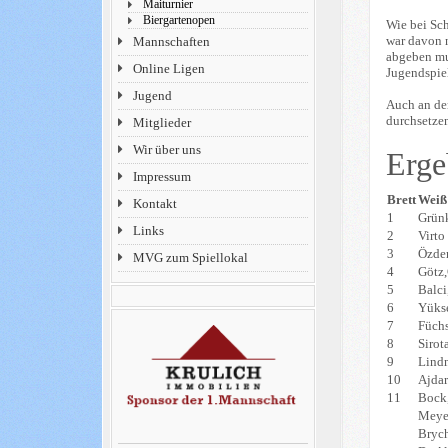
Maiturnier
Biergartenopen
Wie bei Sch
war davon n
Mannschaften
abgeben mus
Online Ligen
Jugendspie
Jugend
Auch an den
durchsetze
Mitglieder
Wir über uns
Erge
Impressum
Brett
Weiß
Kontakt
1
Grün
Links
2
Virt
3
Özde
MVG zum Spiellokal
4
Götz
5
Balc
6
Yüks
7
Füchs
8
Siro
9
Lind
10
Ajdar
11
Bock
Meye
Brych