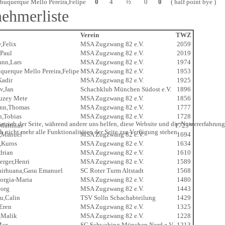
buquerque Mello Pereira,Felipe
0
4
½
0
0
( half point bye )
nehmerliste
Verein
TWZ
,Felix
MSA Zugzwang 82 e.V.
2059
,Paul
MSA Zugzwang 82 e.V.
2019
ann,Lars
MSA Zugzwang 82 e.V.
1974
querque Mello Pereira,Felipe
MSA Zugzwang 82 e.V.
1953
Kadir
MSA Zugzwang 82 e.V.
1925
v,Jan
Schachklub München Südost e.V.
1896
Kuzey Mete
MSA Zugzwang 82 e.V.
1856
nn,Thomas
MSA Zugzwang 82 e.V.
1777
n,Tobias
MSA Zugzwang 82 e.V.
1728
etrieb der Seite, während andere uns helfen, diese Website und die Nutzererfahrung
 Matthias
1725*
 nicht mehr alle Funktionalitäten der Seite zur Verfügung stehen.
r,Manuel
MSA Zugzwang 82 e.V.
1694
,Kuros
MSA Zugzwang 82 e.V.
1634
drian
MSA Zugzwang 82 e.V.
1610
erger,Henri
MSA Zugzwang 82 e.V.
1589
hirhuana,Gasu Emanuel
SC Roter Turm Altstadt
1568
orgia-Maria
MSA Zugzwang 82 e.V.
1480
eorg
MSA Zugzwang 82 e.V.
1443
u,Calin
TSV Solln Schachabteilung
1429
Eren
MSA Zugzwang 82 e.V.
1325
,Malik
MSA Zugzwang 82 e.V.
1228
Max
SG Schwabing München Nord e.V.
1213