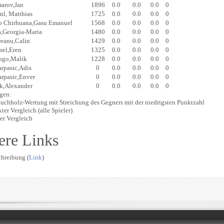
arov,Jan
1896
0.0
0.0
0.0
0
nl, Matthias
1725
0.0
0.0
0.0
0
to Chirhuana,Gasu Emanuel
1568
0.0
0.0
0.0
0
a,Georgia-Maria
1480
0.0
0.0
0.0
0
reanu,Calin
1429
0.0
0.0
0.0
0
sel,Eren
1325
0.0
0.0
0.0
0
ogo,Malik
1228
0.0
0.0
0.0
0
arpasic,Adis
0
0.0
0.0
0.0
0
arpasic,Enver
0
0.0
0.0
0.0
0
k,Alexander
0
0.0
0.0
0.0
0
gen:
chholz-Wertung mit Streichung des Gegners mit der niedrigsten Punktzahl
kter Vergleich (alle Spieler)
er Vergleich
ere Links
hreibung (
Link
)