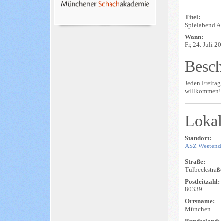
Titel:
Spielabend 
Wann:
Fr, 24. Juli 2
Besc
Jeden Freitag
willkommen!
Lokal
Standort:
ASZ Westen
Straße:
Tulbeckstraß
Postleitzahl:
80339
Ortsname:
München
Bundesland: