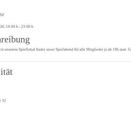
ASZ
026
, 19:00 h
-
23:00 h
hreibung
 in unserem Spiellokal findet unser Spielabend für alle Mitglieder je ab 19h statt. G
ität
d
e 31