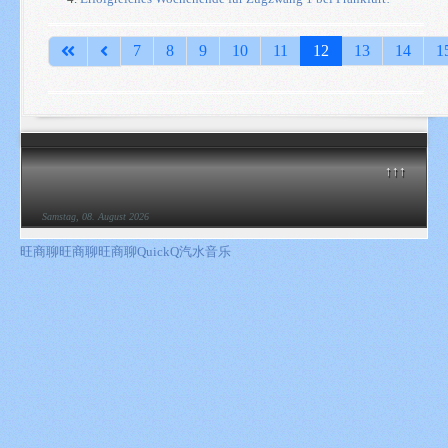
Seite 12 von 138
7
8
9
10
11
12
13
14
1
↑↑↑
Samstag, 08. August 2026
旺商聊
旺商聊
旺商聊
QuickQ
汽水音乐