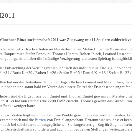
2011
Münchner Einzelmeisterschaft 2011 war Zugzwang mit 11 Spielern zahlreich ver
klec und Felix Brychcy traten im Meisterturnier an, Stefan Huber im Vormeistertu
im Hauptturnier, Stefan Popovici, Thomas Hiereth, Robert Ibisch, Leonard Lusznat
ar gut organisiert, aber die 1stündige Verzögerung am ersten Spieltag ist unglückl
er Entwicklung der Wertungszahlen läßt sich der individuelle Erfolg gut erkennen
 +34 / Boris K. +29 / Robert I. +26 / Stefan P. +25 / Daniel K. + 18 / Stefan H. -22 /
allen hat mir die Teilnahme der beiden Jugendlichen Leonard und Maximilian, die 
ielt haben und somit bald im Verein das hintere Drittel der Erwachsenen angreifen
heben sind die Ergebnisse von Daniel und Thomas. Daniel gewann im Meisterturnie
r ist - er hat nun erstmals die 2200 DWZ erreicht! Thomas gewann das Grundturnie
n Punkt weniger hatte.
 dieser Zeilen fragt sich nun doch, wie Punkte gewonnen oder verloren werden. Es is
 exemplarisch mal die
Partien
von Daniel angeschaut. Erstaunt war ich, dass er bei 
r auch bei scheinbar total ausgeglichenen Stellungen stetig - Zug für Zug - auf se
ich Bereitschaft sich zu fordern und auch in unbequemen Stellungen weiterzuspiele