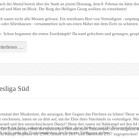
ach der Abend herein über die Stadt an jenem Dienstag, dem 8. Februar im Jahre de
ord und Matt im Blick: Die Burg des Heiligen Georg wollten sie einnehmen!
 waren nicht alle Messen gelesen: Ein streitbares Heer von Verteidigern - ursprüng
a oder Allershausen - versammelten sich um einen Huber mit dem Ziele zu schützen
e: Schon begannen die ersten Zweikämpfe! Da ward gefochten und gerungen, geopfert
iterlesen …
esliga Süd
 einmal drei Musketiere, die auszogen, Ihre Gegner das Fürchten zu lehren! Diese
 erschienen, traten sie zu dritt auf, um die Ehre ihres Vaterlands zu verteidigen. 
 Gerard und den unerschrockenen Daniel! Diese drei waren im Nahkampf auf den 64 
etrieb der Seite, während andere uns helfen, diese Website und die Nutzererfahrung
Der Zunftmeister ehrte die ritterlichen Drei mit einer Turnierzahl, die er aufgrund 
 nicht mehr alle Funktionalitäten der Seite zur Verfügung stehen.
chem Kampf Stephane die 2599, Gerard die 2697 und Daniel die 2537 zugesprochen!