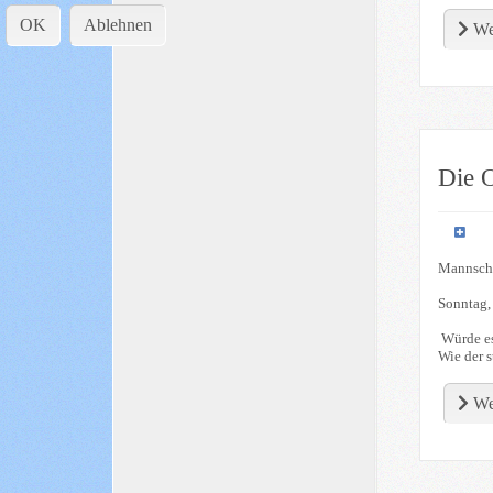
OK
Ablehnen
We
Die O
Mannscha
Sonntag,
Würde es
Wie der s
We