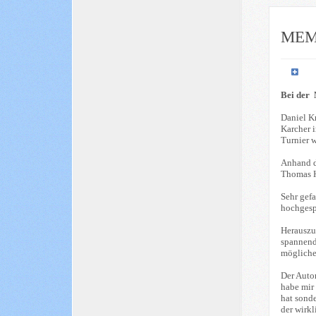
MEM
Bei der 
Daniel Kr
Karcher 
Turnier w
Anhand d
Thomas H.
Sehr gef
hochgesp
Herauszu
spannende
mögliche
Der Autor
habe mir
hat sonde
der wirkl