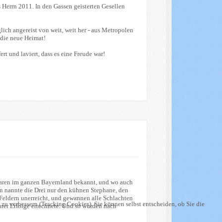
s Herrn 2011. In den Gassen geisterten Gesellen
lich angereist von weit, weit her - aus Metropolen
 die neue Heimat!
 und laviert, dass es eine Freude war!
 waren im ganzen Bayernland bekannt, und wo auch
Man nannte die Drei nur den kühnen Stephane, den
Feldern unerreicht, und gewannen alle Schlachten
 zu verbessern (Tracking Cookies). Sie können selbst entscheiden, ob Sie die
ihrer Erfolge errechnete. Und so wurden nach