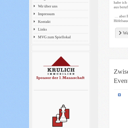
habe ich 
Wir über uns
aus beru
Impressum
… aber Fe
Höfelsaue
Kontakt
Links
We
MVG zum Spiellokal
Zwis
Even