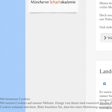
Düster br
voller M
Doch noch
wie Prah
Und sieh
We
Land
Es waren
immer Sie
Wir benutzen Cookies
listigen
Wir nutzen Cookies auf unserer Website. Einige von ihnen sind essenziell für den B
mühelos. 
Cookies zulassen möchten. Bitte beachten Sie, dass bei einer Ablehnung womöglich
ritterli