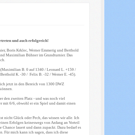
treten und auch erfolgreich!
rnier, Boris Krklec, Werner Emmerig und Berthold
 und Maximilian Bühner im Grundturnier. Das
ich.
 (Maximilian B. 0 auf 1340 / Leonard L. +159 /
 Berthold K. -30 / Felix B. -32 / Werner E. -45).
sich jetzt in den Bereich von 1300 DWZ
 können.
r den zweiten Platz - und was noch viel
r mit 6/6, obwohl er ein Spiel und damit einen
t nicht Glück oder Pech, das wissen wir alle. Ich
seinen Erfolgen keineswegs von Anfang an Vorteil
ine Chance lauert und dann zupackt. Dazu bedarf es
n. Für mich kann ich sagen, dass ich diese