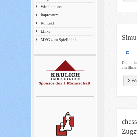
Wir über uns
Impressum
Kontakt
Links
Simu
MVG zum Spiellokal
Die heiß
ein Simul
We
ches
Zugz