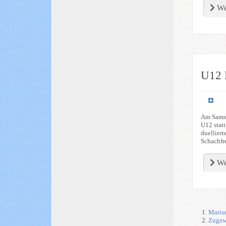
We
U12 
Am Samst
U12 statt
duellier
Schachfr
We
Maitur
Zugzwa