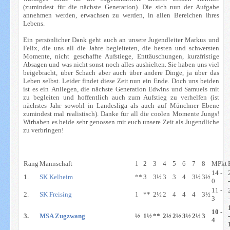
(zumindest für die nächste Generation). Die sich nun der Aufgabe
annehmen werden, erwachsen zu werden, in allen Bereichen ihres
Lebens.
Ein persönlicher Dank geht auch an unsere Jugendleiter Markus und
Felix, die uns all die Jahre begleiteten, die besten und schwersten
Momente, nicht geschaffte Aufstiege, Enttäuschungen, kurzfristige
Absagen und was nicht sonst noch alles aushielten. Sie haben uns viel
beigebracht, über Schach aber auch über andere Dinge, ja über das
Leben selbst. Leider findet diese Zeit nun ein Ende. Doch uns beiden
ist es ein Anliegen, die nächste Generation Edwins und Samuels mit
zu begleiten und hoffentlich auch zum Aufstieg zu verhelfen (ist
nächstes Jahr sowohl in Landesliga als auch auf Münchner Ebene
zumindest mal realistisch). Danke für all die coolen Momente Jungs!
Wirhaben es beide sehr genossen mit euch unsere Zeit als Jugendliche
zu verbringen!
Rang
Mannschaft
1
2
3
4
5
6
7
8
MPkt
14 -
1.
SK Kelheim
**
3
3½
3
3
4
3½
3½
0
11 -
2.
SK Freising
1
**
2½
2
4
4
4
3½
3
10 -
3.
MSA Zugzwang
½
1½
**
2½
2½
3½
2½
3
4