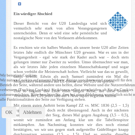
Ein würdiger Abschied
Dieser Bericht von der U20 Landesliga wird sich
vermutlich sehr stark von allen Vorangegangenen
unterscheiden. Denn er wird eine sehr persönliche und
nostalgische Note von den Verfassern abbekommen.
Es erschien wie ein halbes Wunder, als unsere beste U20 aller Zeiten
letztes Jahr endlich die Münchner U20 gewann. War es uns in der
Vergangenheit - egal wie stark der Kader auch war – doch stets
gelungen immer nur Zweiter zu werden. Umso überraschter war man,
als wir letztes Jahr jeden einzelnen Mannschaftskampf und sogar
schon verfrüht die Meisterschaft holten. Vielleicht war das so gewollt,
Wir benutzen Cookies
damit sowohl Edwin als auch Samuel zumindest ein Mal die
Wir nutzen Cookies auf unserer Website. Einige von ihnen sind essenziell für den
Möglichkeit bekommen auf LL-Ebene mit der U20 zu spielen.
Betrieb der Seite, während andere uns helfen, diese Website und die Nutzererfahru
verbessern (Tracking Cookies). Sie können selbst entscheiden, ob Sie die Cookies
Und so begann das Ende einer langen Reise, die diese beiden
zulassen möchten. Bitte beachten Sie, dass bei einer Ablehnung womöglich nicht 
Veteranen der U20 jedes Jahr auf’s Neue tapfer begleitet hatten.
alle Funktionalitäten der Seite zur Verfügung stehen.
Mit einem guten Auftritt beim Kampf ZZ vs. MSC 1836 (2,5 – 1,5)
begann das Ganze doch recht überzeugend. Auch in der nächsten
OK
Ablehnen
Runde gelang uns der Sieg, dieses Mal gegen Augsburg (3,5 – 0,5),
womit wir zumindest am Anfang klar um die Tabellenspitze
mitkämpften. Am Nachmittag konnten wir dies noch einmal
bestätigten, wo wir uns gegen stark aufgestellte Gräfelfinger knapp
durchzusetzen wussten (2,5 – 1,5). Und so spielte dieselbe