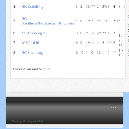
4.
SK Gräfelfing
1
2
1½
**
2
3½
3
4
8 - 6
SG
5.
1
0
1½
2
**
1½
3
2½
5 - 9
Aschheim/Feldkirchen/Kirchheim
4 -
6.
SF Augsburg 2
0
0
½
½
2½
**
1
3
10
3 -
7.
MSC 1836
½
0
1½
1
1
3
**
2
11
1 -
8.
SC Straubing
½
½
1
0
1½
1
2
**
13
Euer Edwin und Samuel
↑↑↑
Sonntag, 09. August 2026