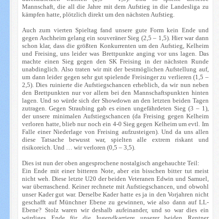
Mannschaft, die all die Jahre mit dem Aufstieg in die Landesliga zu
kämpfen hatte, plötzlich direkt um den nächsten Aufstieg.
Auch zum vierten Spieltag fand unsere gute Form kein Ende und
gegen Aschheim gelang ein souveräner Sieg (2,5 – 1,5). Hier war dann
schon klar, dass die größten Konkurrenten um den Aufstieg, Kelheim
und Freising, uns leider was Brettpunkte anging vor uns lagen. Das
machte einen Sieg gegen den SK Freising in der nächsten Runde
unabdinglich. Also traten wir mit der bestmöglichen Aufstellung auf,
um dann leider gegen sehr gut spielende Freisinger zu verlieren (1,5 –
2,5). Dies ruinierte die Aufstiegschancen erheblich, da wir nun neben
den Brettpunkten nur vor allem bei den Mannschaftspunkten hinten
lagen. Und so würde sich der Showdown an den letzten beiden Tagen
zutragen. Gegen Straubing gab es einen ungefährdeten Sieg (3 – 1),
der unsere minimalen Aufstiegschancen (da Freising gegen Kelheim
verloren hatte, blieb nur noch ein 4-0 Sieg gegen Kelheim um evtl. Im
Falle einer Niederlage von Freising aufzusteigen). Und da uns allen
diese Tatsache bewusst war, spielten alle extrem riskant und
risikoreich. Und … wir verloren (0,5 – 3,5).
Dies ist nun der oben angesprochene nostalgisch angehauchte Teil:
Ein Ende mit einer bitteren Note, aber ein bisschen bitter tut meist
nicht weh. Diese letzte U20 der beiden Veteranen Edwin und Samuel,
war überraschend. Keiner rechnete mit Aufstiegschancen, und obwohl
unser Kader gut war. Derselbe Kader hatte es ja in den Vorjahren nicht
geschafft auf Münchner Ebene zu gewinnen, wie also dann auf LL-
Ebene? Stolz waren wir deshalb aufeinander, und so war dies ein
würdiges Ende für die Jugendkarriere unserer beiden Rentner