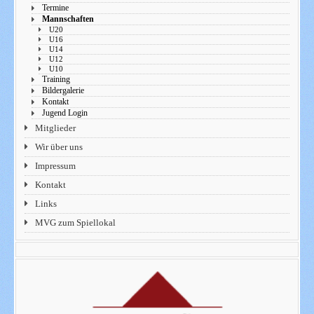
Termine
Mannschaften
U20
U16
U14
U12
U10
Training
Bildergalerie
Kontakt
Jugend Login
Mitglieder
Wir über uns
Impressum
Kontakt
Links
MVG zum Spiellokal