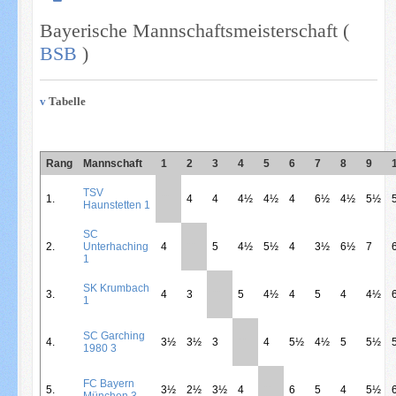
Bayerische Mannschaftsmeisterschaft (
BSB
)
v
Tabelle
Rang
Mannschaft
1
2
3
4
5
6
7
8
9
TSV
1.
**
4
4
4½
4½
4
6½
4½
5½
Haunstetten 1
SC
2.
Unterhaching
4
**
5
4½
5½
4
3½
6½
7
1
SK Krumbach
3.
4
3
**
5
4½
4
5
4
4½
1
SC Garching
4.
3½
3½
3
**
4
5½
4½
5
5½
1980 3
FC Bayern
5.
3½
2½
3½
4
**
6
5
4
5½
München 3