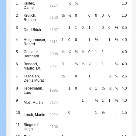
1
Krklec,
½
½
1.0
2214
Daniel
2
Krulich,
½
½
0
0
0
0
0
1.0
2150
Roman
3
1
1
0
1
0
0
½
3.5
Dirr, Ulrich
2197
4
Heigermoser,
1
0
0
-
1
½
1
½
4.0
2118
Robert
5
Gerstner,
½
½
½
½
0
1
1
4.0
2098
Bernhard
6
Bonacci,
0
½
½
½
1
1
½
4.0
2067
Mauro, Dr.
7
Tasdelen,
½
0
1
½
½
2.5
Deniz Murat
8
Tebelmann,
1
0
½
1
½
½
½
4.0
1995
Lars
9
1
½
1
1
½
4.0
Motl, Martin
2174
10
0
1
½
-
1.5
Lerch, Martin
2024
11
Siegmeth,
2106
Hugo