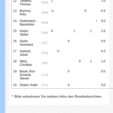
12
Tibitanzl,
1
1.0
2004
Thomas
13
Brychcy,
½
0
0.5
1948
Felix
14
Diefenbach,
+
0.0
1959
Maximilian
15
Huber,
0
1
1
2.0
1946
Stefan
16
Gashi,
0
0.0
1917
Gazmend
17
Garbotz,
½
0.5
1923
Julian
18
Wied,
0
1
1.0
1865
Christian
19
Bauer, Ron
0
0.0
Dominik
1734
Steven
20
Özden, Kadir
1421
0
0.0
^
Bitte entnehmen Sie weitere Infos den Rundenberichten