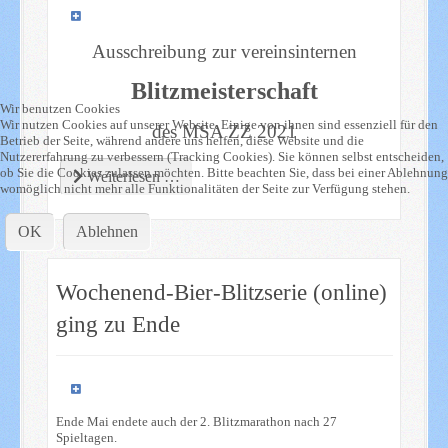
Ausschreibung zur vereinsinternen
Blitzmeisterschaft
Wir benutzen Cookies
Wir nutzen Cookies auf unserer Website. Einige von ihnen sind essenziell für den
des MSA ZZ 2021
Betrieb der Seite, während andere uns helfen, diese Website und die
Nutzererfahrung zu verbessern (Tracking Cookies). Sie können selbst entscheiden,
ob Sie die Cookies zulassen möchten. Bitte beachten Sie, dass bei einer Ablehnung
Weiterlesen …
womöglich nicht mehr alle Funktionalitäten der Seite zur Verfügung stehen.
OK
Ablehnen
Wochenend-Bier-Blitzserie (online)
ging zu Ende
Ende Mai endete auch der 2. Blitzmarathon nach 27
Spieltagen.