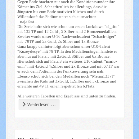
Gegen Ende brachten nur noch die Konditionswunder ihre
Körner ins Ziel. Sehr erfreulich ist allerdings, dass die
Jüngsten bis zum Ende motiviert blieben und durch
Willenskraft das Podium unter sich ausmachten...
...naja fast...
Die Serie holte sich wie schon um ersten Lockdown “el_tito”
mit 135 TP und 12 Gold-, 5 Silber- und 2 Bronzemedaillen.
Zweiter wurde unser U-16 Nachwuchstalent “Schach-tiger”
mit 79TP und 5x Gold, 2x Silber und 1x Bronze
Ganz knapp dahinter folgt aber schon unser U10-Talent
“Kuzeydesye” mit 78 TP. In den Medalienrängen landete er
aber nur auf Platz 5 mit 2xGold, 3Silber und 6x Bronze.
Hier schob sich auf Platz 3 ein weiteres U10-Talent, “mario-
emir”, mit 4xGold 4xSilber und 2x Bronze und mit 67TP war
er auch dem Podium in der Punktewertung sehr nah.
Ebenso schob sich bei den Medaillen noch “Meran1337l”
zwischen die Kids mit 3xGold, 1xSilber und 3xBronze und
erreichte mit 49 TP einen respektablen 6.Platz.
Alle weiteren Tabellen und Ergebisse sind unten zu finden.
Weiterlesen …