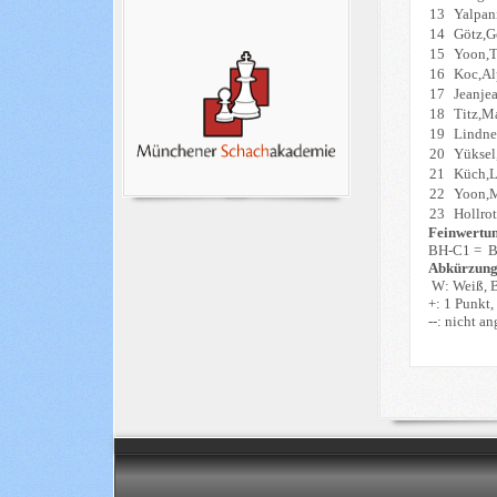
13
Yalpan
14
Götz,G
15
Yoon,
16
Koc,Al
17
Jeanje
18
Titz,M
19
Lindne
20
Yüksel
21
Küch,L
22
Yoon,
23
Hollrot
Feinwertu
BH-C1 = Bu
Abkürzung
W: Weiß, B
+: 1 Punkt,
--: nicht a