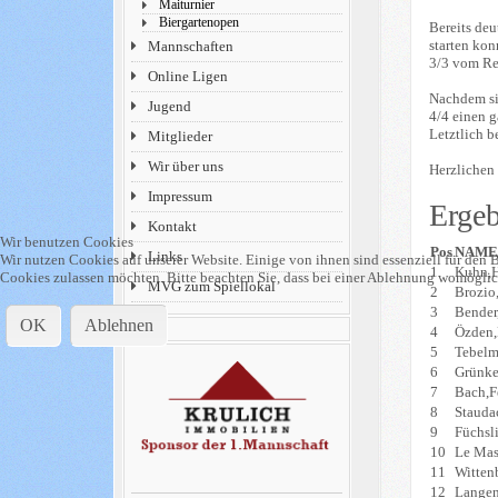
Maiturnier
Biergartenopen
Bereits deu
starten kon
Mannschaften
3/3 vom Res
Online Ligen
Nachdem si
Jugend
4/4 einen g
Letztlich b
Mitglieder
Wir über uns
Herzlichen
Impressum
Ergeb
Kontakt
Wir benutzen Cookies
Pos
NAM
Links
Wir nutzen Cookies auf unserer Website. Einige von ihnen sind essenziell für den B
1
Kuhn,H
Cookies zulassen möchten. Bitte beachten Sie, dass bei einer Ablehnung womöglich
MVG zum Spiellokal
2
Brozio
3
Bender
OK
Ablehnen
4
Özden,
5
Tebelm
6
Grünke
7
Bach,F
8
Staudac
9
Füchsl
10
Le Mas
11
Witten
12
Langen