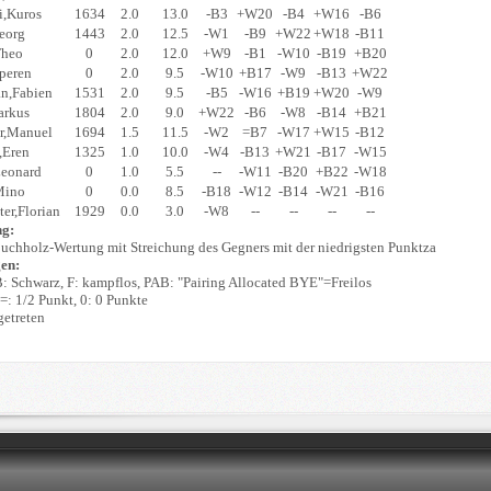
i,Kuros
1634
2.0
13.0
-B3
+W20
-B4
+W16
-B6
eorg
1443
2.0
12.5
-W1
-B9
+W22
+W18
-B11
Theo
0
2.0
12.0
+W9
-B1
-W10
-B19
+B20
peren
0
2.0
9.5
-W10
+B17
-W9
-B13
+W22
an,Fabien
1531
2.0
9.5
-B5
-W16
+B19
+W20
-W9
arkus
1804
2.0
9.0
+W22
-B6
-W8
-B14
+B21
r,Manuel
1694
1.5
11.5
-W2
=B7
-W17
+W15
-B12
,Eren
1325
1.0
10.0
-W4
-B13
+W21
-B17
-W15
eonard
0
1.0
5.5
--
-W11
-B20
+B22
-W18
Mino
0
0.0
8.5
-B18
-W12
-B14
-W21
-B16
ter,Florian
1929
0.0
3.0
-W8
--
--
--
--
ng:
chholz-Wertung mit Streichung des Gegners mit der niedrigsten Punktza
en:
: Schwarz, F: kampflos, PAB: "Pairing Allocated BYE"=Freilos
 =: 1/2 Punkt, 0: 0 Punkte
ngetreten