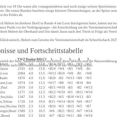
tlich vor 19 Uhr waren alle vorangemeldeten und noch einige weitere Spielerinnen
nte. Die ersten Runden brachten einige kleinere Überraschungen, an der Spitze set
t des Feldes ab.
ch Hubert im direkten Duell in Runde 4 mit Leon durchgesetzt hatte, hatten nur n
anze Punkt vor der Verfolgergruppe - die Entscheidung um die Vereinsmeisterschaft
ehielt Hubert die Oberhand und löst damit Jason nach drei Titeln in Folge als Verei
 Glückwunsch, Hubert zum Gewinn der Vereinsmeisterschaft im Schnellschach 202
nisse und Fortschrittstabelle
E
TWZ
Punkte
BH/C1
1
2
3
4
5
etrieb der Seite, während andere uns helfen, diese Website und die Nutzererfahrung
ubert
1966
5.0
13.0
+B14
+W15
+B7
+W3
+W2
 nicht mehr alle Funktionalitäten der Seite zur Verfügung stehen.
,Jason
2105
4.0
15.0
+B19
+W4
+B5
+W6
-B1
,Leon
2084
4.0
13.5
+W13
+B10
+W6
-B1
+W8
Kadir
1870
4.0
12.0
+B20
-B2
+W13
+B9
+W5
ann,Lars
1974
3.0
13.5
+W17
+B8
-W2
+B10
-B4
,Paul
2019
3.0
12.5
+B11
+W18
-B3
-B2
+W13
elix
1271
3.0
12.5
+B12
=W19
-W1
+B11
=W10
her,Julia
1347
3.0
11.5
+B23
-W5
+B18
+W12
-B3
in,Tobias
1728
3.0
10.0
-B15
+W14
+B16
-W4
+B17
son,Nicolas
1820
2.5
12.0
+B16
-W3
+B15
-W5
=B7
berger,Henri
1589
2.5
10.5
-W6
+B21
=B12
-W7
+W14
,Bernd
1840
2.5
10.0
-W7
+B22
=W11
-B8
+W19